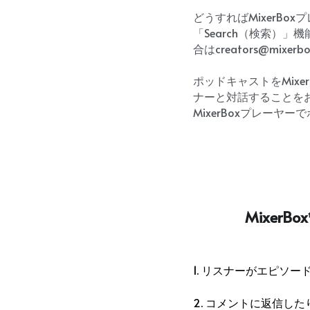
どうすればMixerB
「Search（検索）
合はcreators@mixe
ポッドキャストをMix
ナーと対話することをお
MixerBoxプレー
Mixe
1. リスナーがエピソ
2. コメントに返信